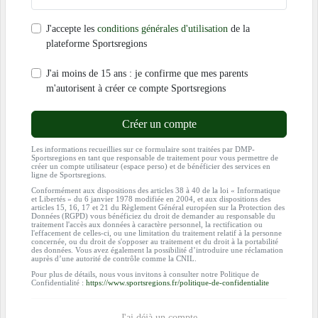
J'accepte les
conditions générales d'utilisation
de la
plateforme Sportsregions
J'ai moins de 15 ans : je confirme que mes parents
m'autorisent à créer ce compte Sportsregions
Créer un compte
Les informations recueillies sur ce formulaire sont traitées par DMP-
Sportsregions en tant que responsable de traitement pour vous permettre de
créer un compte utilisateur (espace perso) et de bénéficier des services en
ligne de Sportsregions.
Conformément aux dispositions des articles 38 à 40 de la loi « Informatique
et Libertés » du 6 janvier 1978 modifiée en 2004, et aux dispositions des
articles 15, 16, 17 et 21 du Règlement Général européen sur la Protection des
Données (RGPD) vous bénéficiez du droit de demander au responsable du
traitement l'accès aux données à caractère personnel, la rectification ou
l'effacement de celles-ci, ou une limitation du traitement relatif à la personne
concernée, ou du droit de s'opposer au traitement et du droit à la portabilité
des données. Vous avez également la possibilité d’introduire une réclamation
auprès d’une autorité de contrôle comme la CNIL.
Pour plus de détails, nous vous invitons à consulter notre Politique de
Confidentialité :
https://www.sportsregions.fr/politique-de-confidentialite
J'ai déjà un compte