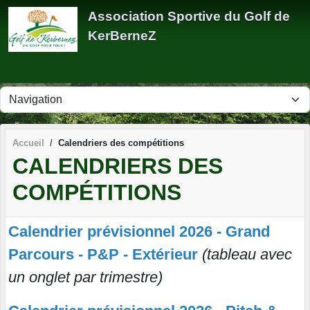
Panneau de gestion des cookies
Association Sportive du Golf de
KerBerneZ
Accueil
Calendriers des compétitions
CALENDRIERS DES
COMPÉTITIONS
Calendrier prévisionnel 2026 - Grand
Parcours - P&P - Extérieur
(tableau avec
un onglet par trimestre)