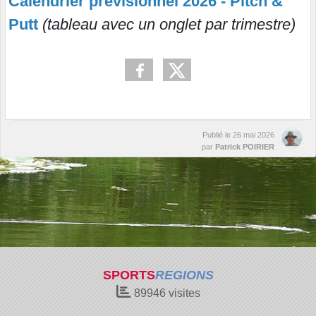
Calendrier prévisionnel 2026 - Pitch &
Putt
(tableau avec un onglet par trimestre)
Publié le
26 mai 2026
par
Patrick POIRIER
SPORTS
REGIONS
89946
visites