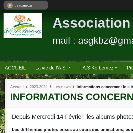
Panneau de gestion des cookies
Se connecter
Association
mail : asgkbz@gm
ACCUEIL
La vie de l'A.S.
l'A.S Kerbernez
Pi
Accueil
2023-2024
Les news
Informations concernant le sit
INFORMATIONS CONCERNA
Depuis Mercredi 14 Février, les albums photo
Les différentes photos prises au cours des animations, com