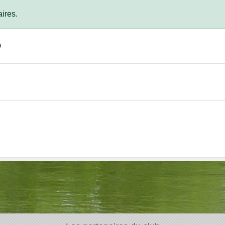
ires.
0